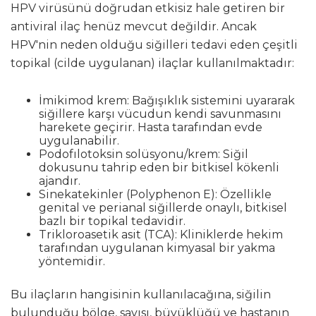
HPV virüsünü doğrudan etkisiz hale getiren bir
antiviral ilaç henüz mevcut değildir. Ancak
HPV'nin neden olduğu siğilleri tedavi eden çeşitli
topikal (cilde uygulanan) ilaçlar kullanılmaktadır:
İmikimod krem: Bağışıklık sistemini uyararak
siğillere karşı vücudun kendi savunmasını
harekete geçirir. Hasta tarafından evde
uygulanabilir.
Podofılotoksin solüsyonu/krem: Siğil
dokusunu tahrip eden bir bitkisel kökenli
ajandır.
Sinekatekinler (Polyphenon E): Özellikle
genital ve perianal siğillerde onaylı, bitkisel
bazlı bir topikal tedavidir.
Trikloroasetik asit (TCA): Kliniklerde hekim
tarafından uygulanan kimyasal bir yakma
yöntemidir.
Bu ilaçların hangisinin kullanılacağına, siğilin
bulunduğu bölge, sayısı, büyüklüğü ve hastanın